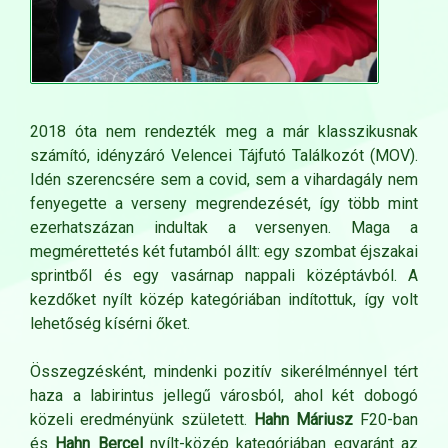
2018 óta nem rendezték meg a már klasszikusnak
számító, idényzáró Velencei Tájfutó Találkozót (MOV).
Idén szerencsére sem a covid, sem a vihardagály nem
fenyegette a verseny megrendezését, így több mint
ezerhatszázan indultak a versenyen. Maga a
megmérettetés két futamból állt: egy szombat éjszakai
sprintből és egy vasárnap nappali középtávból. A
kezdőket nyílt közép kategóriában indítottuk, így volt
lehetőség kísérni őket.
Összegzésként, mindenki pozitív sikerélménnyel tért
haza a labirintus jellegű városból, ahol két dobogó
közeli eredményünk született.
Hahn Máriusz
F20-ban
és
Hahn Bercel
nyílt-közép kategóriában egyaránt az