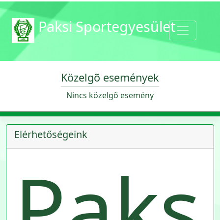
Paksi Sportegyesület
Közelgõ események
Nincs közelgõ esemény
Elérhetőségeink
Paks