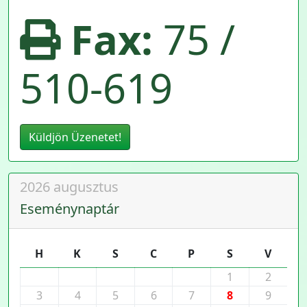
Fax:
75 /
510-619
Küldjön Üzenetet!
2026 augusztus
Eseménynaptár
H
K
S
C
P
S
V
1
2
3
4
5
6
7
8
9