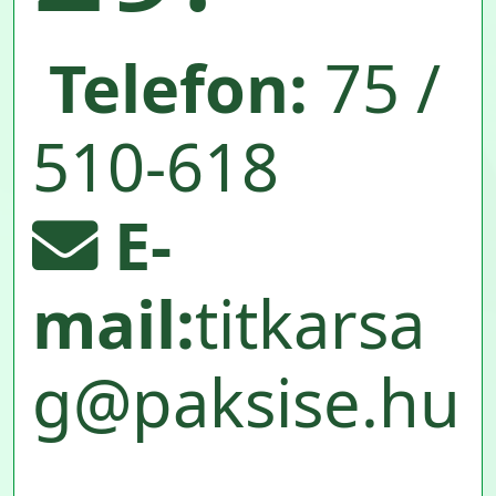
Telefon:
75 /
510-618
E-
mail:
titkarsa
g@paksise.hu