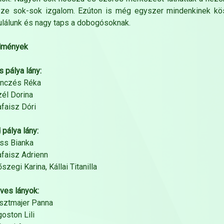
sze sok-sok izgalom. Ezúton is még egyszer mindenkinek kö
ulálunk és nagy taps a dobogósoknak.
dmények
s pálya lány:
inczés Réka
zél Dorina
afaisz Dóri
 pálya lány:
iss Bianka
afaisz Adrienn
őszegi Karina, Kállai Titanilla
ves lányok:
isztmajer Panna
goston Lili