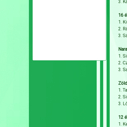
3. K
16 é
1. K
2. R
3. S
Nara
1. S
2. C
3. S
Zöld
1. T
2. S
3. L
12 é
1. K