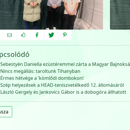
pcsolódó
Sebestyén Daniella ezüstéremmel zárta a Magyar Bajnoks
Nincs megállás: taroltunk Tihanyban
Érmes hétvége a ’kömlődi dombokon!
Szép helyezések a HEAD-teniszvetélkedő 12. állomásáról
László Gergely és Jankovics Gábor is a dobogóra állhatott
ssza