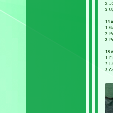
2. J
3. U
14 é
1. G
2. P
3. P
18 é
1. F
2. L
3. G