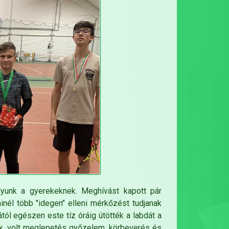
lyunk a gyerekeknek. Meghívást kapott pár
nél több "idegen" elleni mérkőzést tudjanak
tól egészen este tíz óráig ütötték a labdát a
ők, volt meglepetés győzelem, körbeverés és