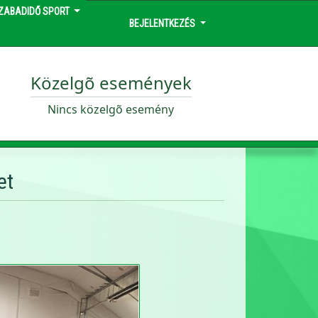
ZABADIDŐ SPORT
BEJELENTKEZÉS
Közelgõ események
Nincs közelgõ esemény
et