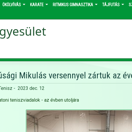
ÖKÖLVÍVÁS
KARATE
RITMIKUS GIMNASZTIKA
TÁJFUTÁS
S
gyesület
júsági Mikulás versennyel zártuk az év
Tenisz
-
2023 dec. 12
toni teniszviadalok - az évben utoljára