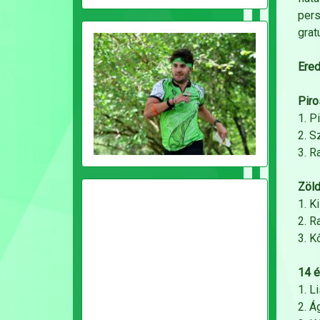
per
grat
Ere
Piro
1. P
2. S
3. R
Zöld
1. K
2. R
3. K
14 é
1. L
2. Á