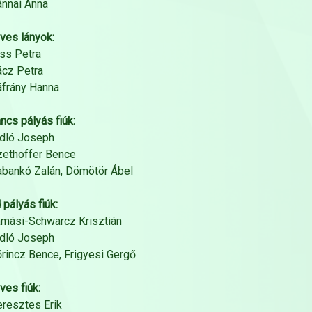
ánnai Anna
ves lányok:
iss Petra
ácz Petra
áfrány Hanna
ncs pályás fiúk:
idló Joseph
zethoffer Bence
abankó Zalán, Dömötör Ábel
 pályás fiúk:
amási-Schwarcz Krisztián
idló Joseph
őrincz Bence, Frigyesi Gergő
ves fiúk:
eresztes Erik