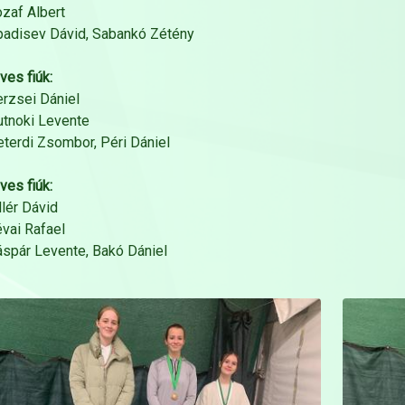
ozaf Albert
padisev Dávid, Sabankó Zétény
ves fiúk:
erzsei Dániel
utnoki Levente
eterdi Zsombor, Péri Dániel
ves fiúk:
illér Dávid
évai Rafael
áspár Levente, Bakó Dániel