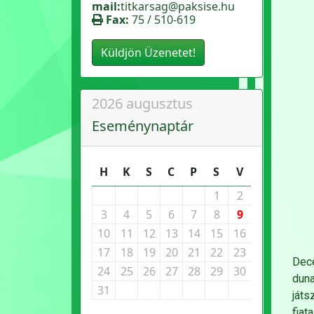
mail:
titkarsag@paksise.hu
Fax:
75 / 510-619
Küldjön Üzenetet!
2026 augusztus
Eseménynaptár
H
K
S
C
P
S
V
1
2
3
4
5
6
7
8
9
10
11
12
13
14
15
16
17
18
19
20
21
22
23
Dec
24
25
26
27
28
29
30
duna
31
játs
fiat