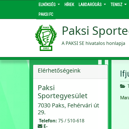
ELNÖKSÉG
HÍREK
LABDARÚGÁS
TENISZ
PAKSI FC
Paksi Sporte
A PAKSI SE hivatalos honlapja
Elérhetőségeink
If
Paksi
Sportegyesület
Mara
7030 Paks, Fehérvári út
29.
Telefon:
75 / 510-618
E-