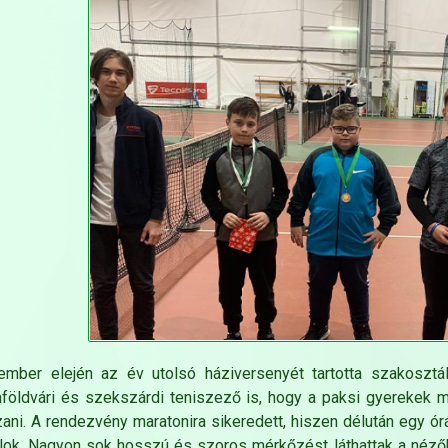
ember elején az év utolsó háziversenyét tartotta szakosztá
földvári és szekszárdi teniszező is, hogy a paksi gyerekek mi
zani. A rendezvény maratonira sikeredett, hiszen délután egy órá
alok. Nagyon sok hosszú és szoros mérkőzést láthattak a néz