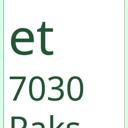
et
7030
Paks,