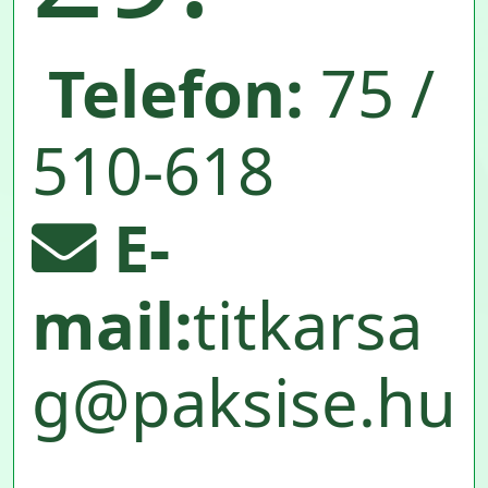
Telefon:
75 /
510-618
E-
mail:
titkarsa
g@paksise.hu