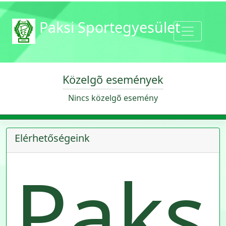
Paksi Sportegyesület
Közelgõ események
Nincs közelgõ esemény
Elérhetőségeink
Paks