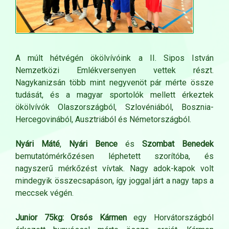
A múlt hétvégén ökölvívóink a II. Sipos István
Nemzetközi Emlékversenyen vettek részt.
Nagykanizsán több mint negyvenöt pár mérte össze
tudását, és a magyar sportolók mellett érkeztek
ökölvívók Olaszországból, Szlovéniából, Bosznia-
Hercegovinából, Ausztriából és Németországból.
Nyári Máté
,
Nyári Bence
és
Szombat Benedek
bemutatómérkőzésen léphetett szorítóba, és
nagyszerű mérkőzést vívtak. Nagy adok-kapok volt
mindegyik összecsapáson, így joggal járt a nagy taps a
meccsek végén.
Junior 75kg: Orsós Kármen
egy Horvátországból