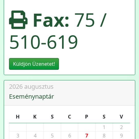
Fax:
75 /
510-619
Küldjön Üzenetet!
2026 augusztus
Eseménynaptár
H
K
S
C
P
S
V
1
2
3
4
5
6
7
8
9