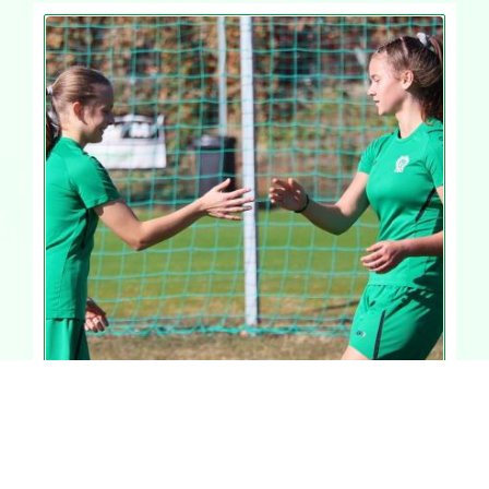
Az U14-es lányok is lejátszották az utolsó
őszi bajnokit
Labdarúgás
-
2025 nov. 10
Kilencet rúgva, egyet sem kapva hozták el a három