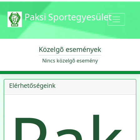
Paksi Sportegyesület
Közelgõ események
Nincs közelgõ esemény
Elérhetőségeink
Pak