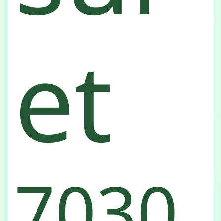
et
7030