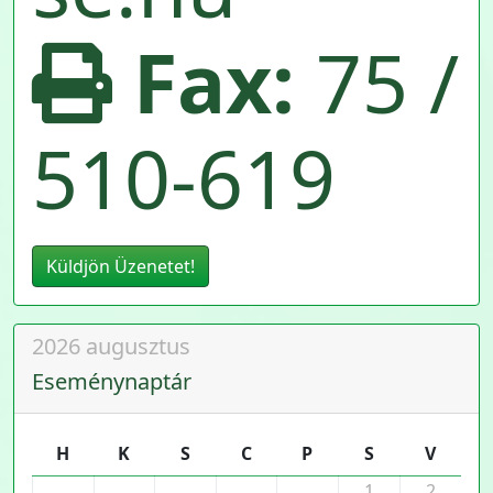
Fax:
75 /
510-619
Küldjön Üzenetet!
2026 augusztus
Eseménynaptár
H
K
S
C
P
S
V
1
2