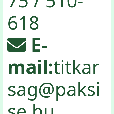
75 / 510-
618
E-
mail:
titkar
sag@paksi
se.hu