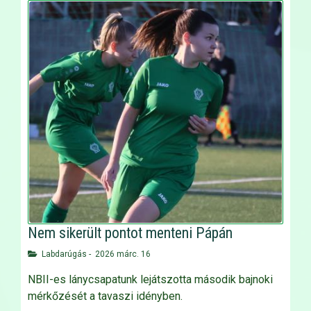
Nem sikerült pontot menteni Pápán
Labdarúgás
-
2026 márc. 16
NBII-es lánycsapatunk lejátszotta második bajnoki
mérkőzését a tavaszi idényben.