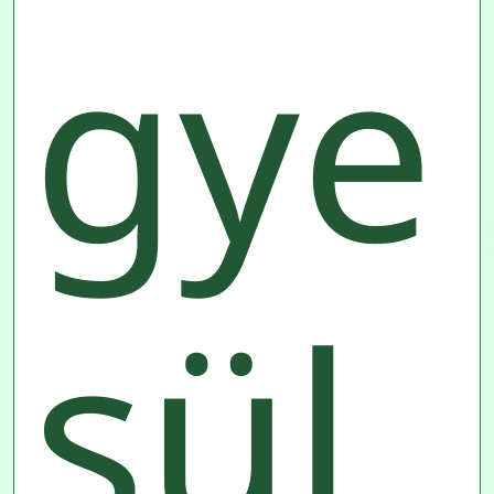
gye
sül