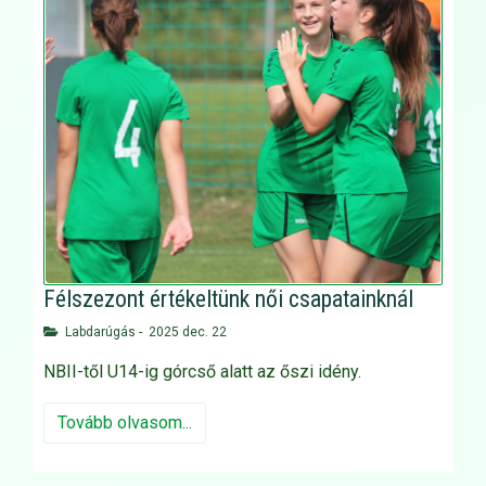
Félszezont értékeltünk női csapatainknál
Labdarúgás
-
2025 dec. 22
NBII-től U14-ig górcső alatt az őszi idény.
Tovább olvasom...