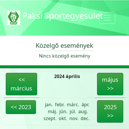
Paksi Sportegyesület
Közelgõ események
Nincs közelgõ esemény
2024 április
<<
május
március
>>
jan.
febr.
márc.
ápr.
<< 2023
2025
máj.
jún.
júl.
aug.
>>
szept.
okt.
nov.
dec.