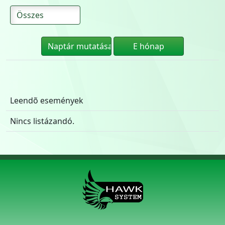
Leendõ események
Nincs listázandó.