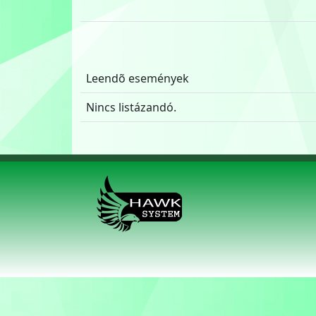
Leendõ események
Nincs listázandó.