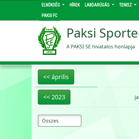
ELNÖKSÉG
HÍREK
LABDARÚGÁS
TENISZ
PAKSI FC
Paksi Sporte
A PAKSI SE hivatalos honlapja
<< április
<< 2023
ja